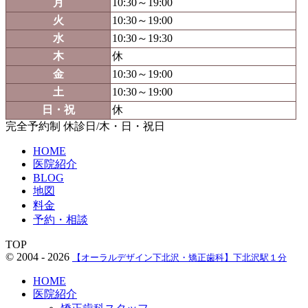
月
10:30～19:00
火
10:30～19:00
水
10:30～19:30
木
休
金
10:30～19:00
土
10:30～19:00
日・祝
休
完全予約制 休診日/木・日・祝日
HOME
医院紹介
BLOG
地図
料金
予約・相談
TOP
© 2004 - 2026
【オーラルデザイン下北沢・矯正歯科】下北沢駅１分
HOME
医院紹介