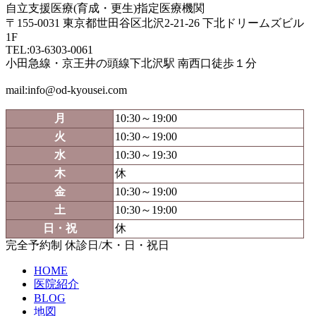
自立支援医療(育成・更生)指定医療機関
〒155-0031 東京都世田谷区北沢2-21-26 下北ドリームズビル
1F
TEL:03-6303-0061
小田急線・京王井の頭線下北沢駅 南西口徒歩１分
mail:info@od-kyousei.com
月
10:30～19:00
火
10:30～19:00
水
10:30～19:30
木
休
金
10:30～19:00
土
10:30～19:00
日・祝
休
完全予約制 休診日/木・日・祝日
HOME
医院紹介
BLOG
地図