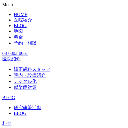
Menu
HOME
医院紹介
BLOG
地図
料金
予約・相談
03-6303-0061
医院紹介
矯正歯科スタッフ
院内・設備紹介
デジタル化
感染症対策
BLOG
研究執筆活動
BLOG
料金